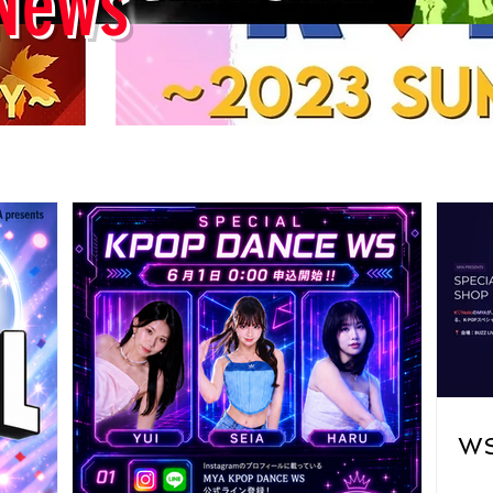
News
W