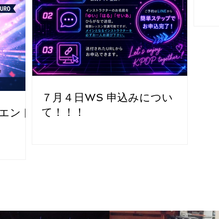
７月４日WS 申込みについ
て！！！
26 エント