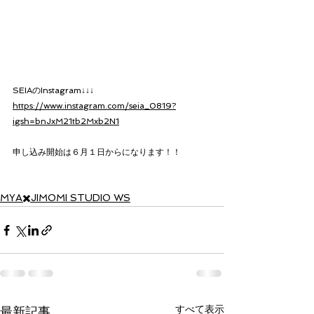
SEIAのInstagram↓↓↓
https://www.instagram.com/seia_0819?
igsh=bnJxM21tb2Mxb2N1
申し込み開始は６月１日からになります！！
MYA✖️JIMOMI STUDIO WS
すべて表示
最新記事