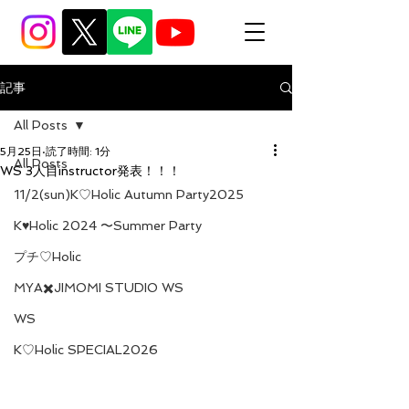
記事
All Posts
5月25日
読了時間: 1分
All Posts
WS 3人目instructor発表！！！
11/2(sun)K♡Holic Autumn Party2025
K♥Holic 2024 〜Summer Party
プチ♡Holic
MYA✖️JIMOMI STUDIO WS
WS
K♡Holic SPECIAL2026