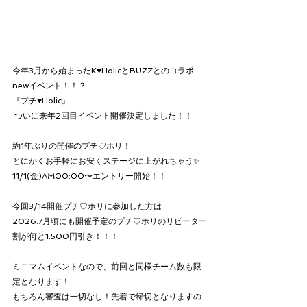
今年3月から始まったK♥HolicとBUZZとのコラボ
newイベント！！？
『プチ♥Holic』
 ついに来年2回目イベント開催決定しました！！
約1年ぶりの開催のプチ♡ホリ！
とにかくお手軽にお安くステージに上がれちゃう✨
11/1(金)AM00:00〜エントリー開始！！
今回3/14開催プチ♡ホリに参加した方は
2026.7月頃にも開催予定のプチ♡ホリのリピーター
割が何と1.500円引き！！！
ミニマムイベントなので、前回と同様チーム数も限
定となります！
もちろん審査は一切なし！先着で締切となりますの