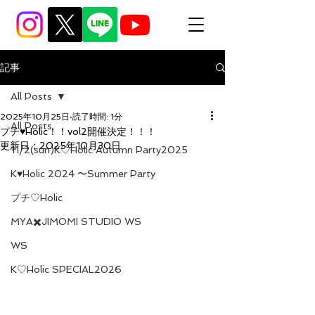
記事
All Posts
2025年10月25日
読了時間: 1分
All Posts
プチ♥Holic！！vol2開催決定！！！
更新日：
2025年10月30日
11/2(sun)K♡Holic Autumn Party2025
K♥Holic 2024 〜Summer Party
プチ♡Holic
MYA✖️JIMOMI STUDIO WS
WS
K♡Holic SPECIAL2026