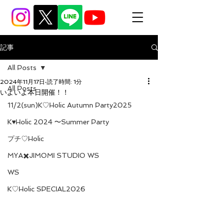
記事
All Posts
2024年11月17日
読了時間: 1分
All Posts
いよいよ本日開催！！
11/2(sun)K♡Holic Autumn Party2025
K♥Holic 2024 〜Summer Party
プチ♡Holic
MYA✖️JIMOMI STUDIO WS
WS
K♡Holic SPECIAL2026