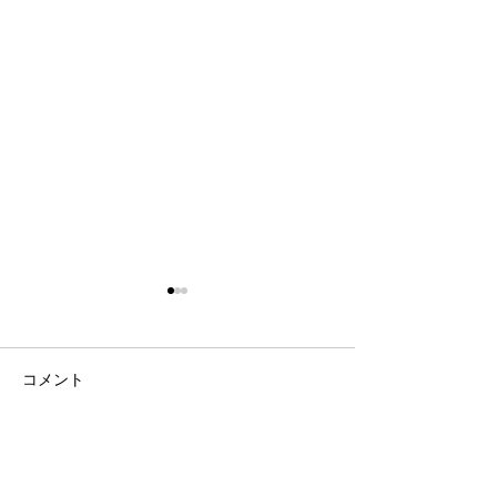
コメント
コメントを追加…
７月４日WS 申込みにつ
WSについて詳
いて！！！
す！！！